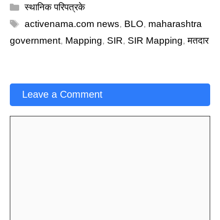
Categories
स्थानिक परिपत्रके
Tags
activenama.com news
,
BLO
,
maharashtra
government
,
Mapping
,
SIR
,
SIR Mapping
,
मतदार
Leave a Comment
Comment