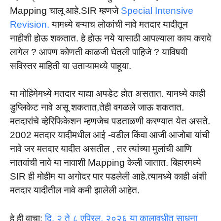
Mapping चालू आहे.SIR म्हणजे
Special Intensive
Revision.
यामध्ये बऱ्याच लोकांची नावे मतदार यादीतून
नाहीशी होऊ शकतात. हे होऊ नये यासाठी आपल्याला काय करावे
लागेल ? आपण कोणती काळजी घेतली पाहिजे ? याविषयी
सविस्तर माहिती या उताऱ्यामध्ये पाहूया.
या मोहिमेमध्ये मतदार याद्या अपडेट होत असतात. यामध्ये काही
डुप्लिकेट नावे असू शकतात,तेही वगळले जाऊ शकतात.
मतदारांचे व्हेरिफिकेशन म्हणजेच पडताळणी करण्यात येत असते.
2002 मतदार यादीमधील आई -वडील किंवा आजी आजोबा यांची
नावे जर मतदार यादीत असतील , तर त्यांच्या मुलांची आणि
नातवांची नावे या नावाशी Mapping केली जातात. बिहारमध्ये
SIR ही मोहीम या अगोदर पार पडलेली आहे.त्यामध्ये काही अंशी
मतदार यादीतील नावे कमी झालेली आहेत.
हे ही वाचा:
दि. २ ते ८ एप्रिल, २०२६ या कालावधीत साधना