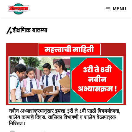
Skip
MENU
to
content
शैक्षणिक बातम्या
नवीन अभ्यासक्रमानुसार इयत्ता ३री ते ८वी साठी विषययोजना,
शालेय कामाचे दिवस, तासिका विभागणी व शालेय वेळापत्रक
निश्चित !