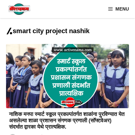
Skip
MENU
to
content
smart city project nashik
नाशिक मनपा स्मार्ट स्कूल प्रकल्पांतर्गत शाळांना पुरविण्यात येत
असलेल्या शाळा प्रशासन संगणक प्रणाली (सॉफ्टवेअर)
संदर्भात द्वारका येथे प्रात्यक्षिक.