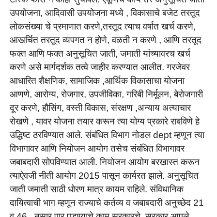
उपयोजना, आदिवासी उपयोजना मध्ये , विकासाचे बजेट तरतूद
लोकसंख्या चे प्रमाणात करणे,तरतूद त्याच वर्षात खर्च करणे,
आखर्चित तरतूद व्यपगत न होणे, वळती न करणे , आणि तरतूद
फक्त आणि फक्त अनुसूचित जाती, जमाती यांच्यावरच खर्च
करणे असे मार्गदर्शक तत्वे जाहीर करण्यात आलीत. गरजेवर
आधारित शैक्षणिक, सामाजिक ,आर्थिक विकासाचा योजना
आणणे, आरोग्य, रोजगार, उपजीविका, गरिबी निर्मूलन, बेरोजगारी
दूर करणे, हौसिंग, वस्ती विकास, संरक्षण ,अन्याय अत्याचार
रोखणे , यावर योजना तयार करून त्या योग्य प्रकारे राबविणे हे
उद्धिष्ट ठरविण्यात आले. संबंधित विभाग नोडल dept म्हणून त्या
विभागावर आणि नियोजन आयोग तसेच संबंधित विभागावर
जबाबदारी सोपविण्यात आली. नियोजन आयोग बरखास्त करून
त्याऐवजी नीती आयोग 2015 पासून कार्यरत झाले. अनुसूचित
जाती जमाती साठी धोरण मात्र कायम राहिले. संविधानिक
दायित्वाची भाग म्हणून राज्याचे कर्तव्य व जबाबदारी अनुच्छेद 21
व 46 , नुसार पार पडण्याचे काम सरकारचे. सरकार आपले