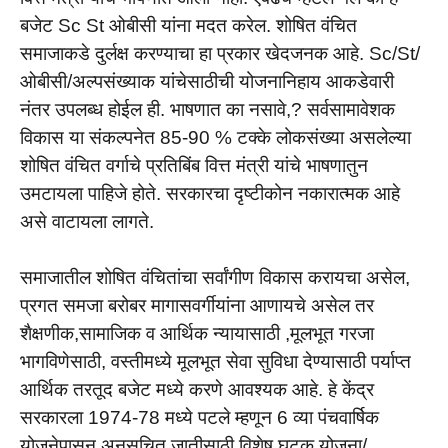
बजेट Sc St ओबीसी यांना मदत करेल. शोषित वंचित
समाजाकडे दुर्लक्ष करण्याचा हा प्रकार खेदजनक आहे. Sc/St/
ओबीसी/अल्पसंख्याक यांचेसाठीची योजनानिहाय आकडेवारी
नंतर उपलब्ध होईल ही. भाषणात का नसावे,? सर्वसामावेशक
विकास या संकल्पनेत 85-90 % टक्के लोकसंख्या असलेल्या
शोषित वंचित वर्गाचे प्रतिबिंब वित्त मंत्री यांचे भाषणातुन
उमटायला पाहिजे होते. सरकारचा दृष्टीकोन नकारात्मक आहे
असे वाटायला लागते.
समाजातील शोषित वंचितांचा सर्वांगीण विकास करायचा असेल,
प्रगत समजा बरोबर मागासवर्गीयांना आणायचे असेल तर
शैक्षणीक,सामाजिक व आर्थिक न्यायासाठी ,मूलभूत गरजा
भागविणेसाठी, वस्तीमध्ये मूलभूत सेवा सुविधा देण्यासाठी पर्याप्त
आर्थिक तरतूद बजेट मध्ये करणे आवश्यक आहे. हे केंद्र
सरकारला 1974-78 मध्ये पटले म्हणून 6 व्या पंचवार्षिक
योजनेपासून अनुसूचित जातीसाठी विशेष घटक योजना/