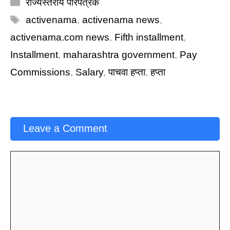
Categories
राज्यस्तरीय परिपत्रके
Tags
activenama
,
activenama news
,
activenama.com news
,
Fifth installment
,
Installment
,
maharashtra government
,
Pay
Commissions
,
Salary
,
पाचवा हप्ता
,
हप्ता
Leave a Comment
Comment