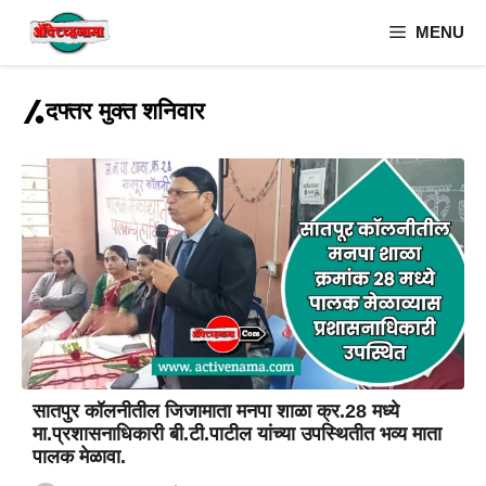
Skip
MENU
to
content
दफ्तर मुक्त शनिवार
सातपुर कॉलनीतील जिजामाता मनपा शाळा क्र.28 मध्ये
मा.प्रशासनाधिकारी बी.टी.पाटील यांच्या उपस्थितीत भव्य माता
पालक मेळावा.