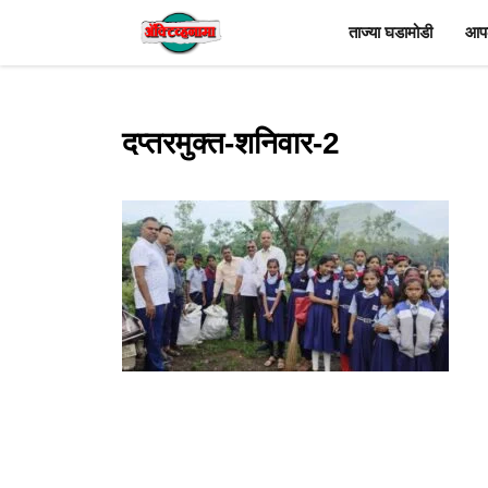
Skip
ताज्या घडामोडी
आपल
to
content
दप्तरमुक्त-शनिवार-2