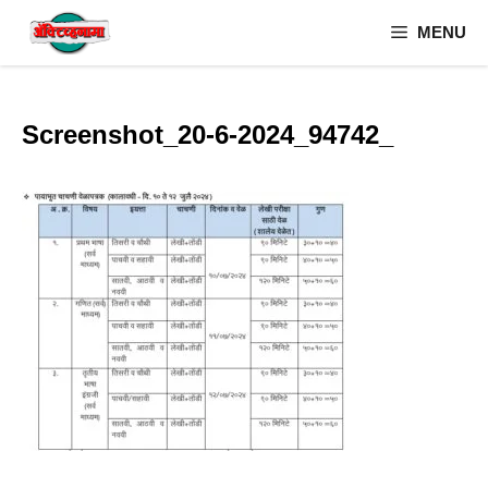
Skip
MENU
to
content
Screenshot_20-6-2024_94742_