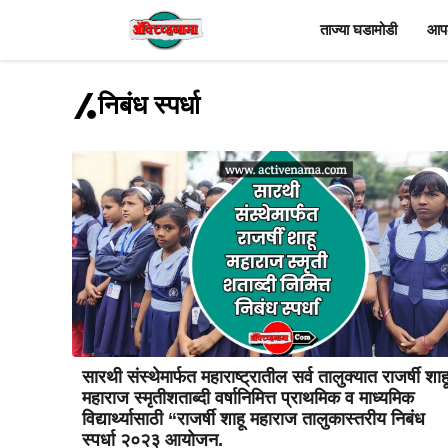
Skip
ताज्या घडामोडी
आपल
to
content
निबंध स्पर्धा
सारथी संस्थेमार्फत महाराष्ट्रातील सर्व तालुक्यात राजर्षी शाह
महाराज स्मृतीशताब्दी वर्षानिमित्त प्राथमिक व माध्यमिक
विद्यार्थ्यासाठी “राजर्षी शाहू महाराज तालुकास्तरीय निबंध
स्पर्धा २०२३ आयोजन.