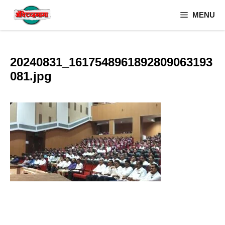
Skip
MENU
to
content
20240831_1617548961892809063193
081.jpg