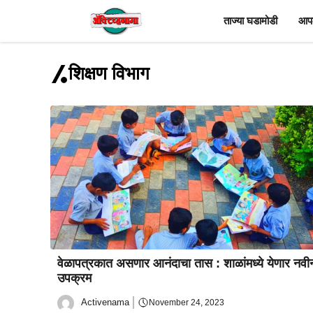
Skip
ताज्या घडामोडी
आपल
to
content
शिक्षण विभाग
वेळापत्रकात असणार आनंदाचा तास : शाळांमध्ये येणार नवी
उपक्रम
Activenama
November 24, 2023